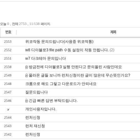
오늘
0 ,
전체
2753 , 11/138
페이지
.
위코작동 문의드립니다(사용중 위코먹통)
2553
w8 디아블로3 file path 수동 설정이 작동 안됩니다.
(2)
2552
w7 다크테마 문의입니다
2551
방금전에 디아블로3 실행 안된다고 문의올린 사람인데요
2550
올라온 글들 보니까 런처신청이란 글이 많은데 무슨뜻인가요?
2549
크롬으로 해도 그렇고 다운로드가 안되네요
2548
질문드립니다
2547
긴급 빠른 답변 부탁드립니다.
2546
개인사용자입니다.
런처신청
2544
런처 재신청
2543
런처신청
2542