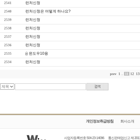
런처신청
2541
런처신청은 어떻게 하나요?
2540
런처신청
2539
런처신청
2538
런처신청
2537
런처신청
2536
윈도우10용
2535
런처신청
2534
..
11
12
13
prev
1
개인정보취급방침
회사소개
사업자등록번호 504-23-14096
통신판매업신고
제 20