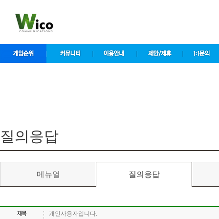
컨
텐
츠
바
로
가
기
컨텐츠 영역
질의응답
메뉴얼
질의응답
개인사용자입니다.