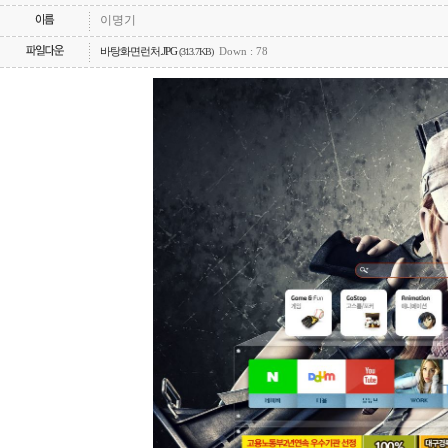
이명기
바탕화면런처.JPG
Down : 78
(313.7KB)
게임순위
커뮤니티
이용안내
제안/제휴
1:1문의