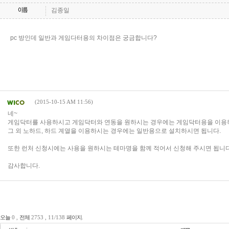
김종일
pc 방인데 일반과 게임다터용의 차이점은 궁금합니다?
게임순위
커뮤니티
이용안내
제안/제휴
1:1문의
(2015-10-15 AM 11:56)
네~
게임닥터를 사용하시고 게임닥터와 연동을 원하시는 경우에는 게임닥터용을 이용
그 외 노하드, 하드 계열을 이용하시는 경우에는 일반용으로 설치하시면 됩니다.
또한 런처 신청시에는 사용을 원하시는 테마명을 함께 적어서 신청해 주시면 됩니다
감사합니다.
오늘
0 ,
전체
2753 , 11/138
페이지
.