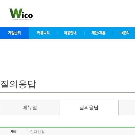
컨
텐
츠
바
로
가
기
컨텐츠 영역
질의응답
메뉴얼
질의응답
런처신청