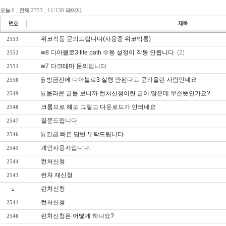
오늘
0 ,
전체
2753 , 11/138
페이지
.
위코작동 문의드립니다(사용중 위코먹통)
2553
w8 디아블로3 file path 수동 설정이 작동 안됩니다.
(2)
2552
w7 다크테마 문의입니다
2551
방금전에 디아블로3 실행 안된다고 문의올린 사람인데요
2550
올라온 글들 보니까 런처신청이란 글이 많은데 무슨뜻인가요?
2549
크롬으로 해도 그렇고 다운로드가 안되네요
2548
질문드립니다
2547
긴급 빠른 답변 부탁드립니다.
2546
개인사용자입니다.
2545
런처신청
2544
런처 재신청
2543
런처신청
런처신청
2541
런처신청은 어떻게 하나요?
2540