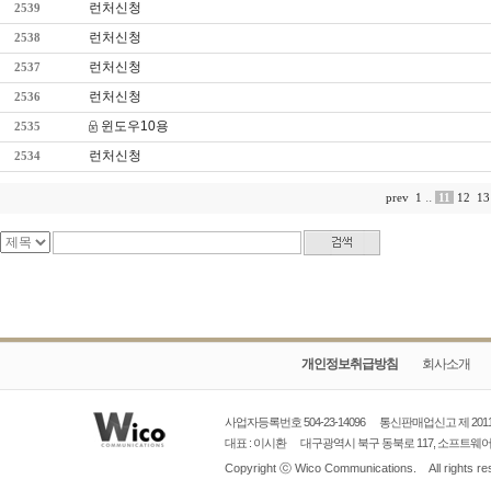
런처신청
2539
런처신청
2538
런처신청
2537
런처신청
2536
윈도우10용
2535
런처신청
2534
..
11
12
13
prev
1
개인정보취급방침
회사소개
사업자등록번호 504-23-14096
통신판매업신고
제 20
대표 : 이시환
대구광역시
북구 동북로 117, 소프트웨어벤처
Copyright ⓒ
Wico Communications.
All rights r