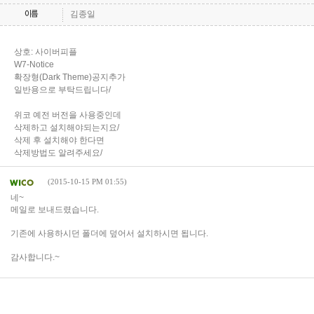
김종일
상호: 사이버피플
W7-Notice
확장형(Dark Theme)공지추가
일반용으로 부탁드립니다/
게임순위
커뮤니티
이용안내
제안/제휴
1:1문의
위코 예전 버전을 사용중인데
삭제하고 설치해야되는지요/
삭제 후 설치해야 한다면
삭제방법도 알려주세요/
(2015-10-15 PM 01:55)
네~
메일로 보내드렸습니다.
기존에 사용하시던 폴더에 덮어서 설치하시면 됩니다.
감사합니다.~