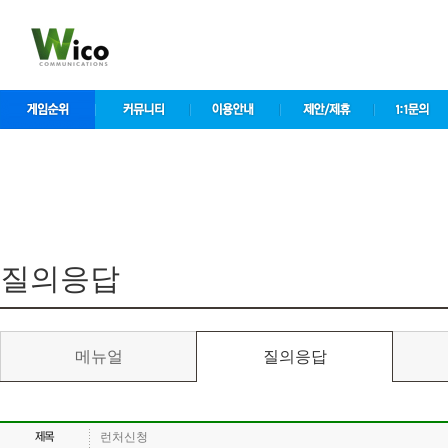
컨
텐
츠
바
로
가
기
컨텐츠 영역
질의응답
메뉴얼
질의응답
런처신청