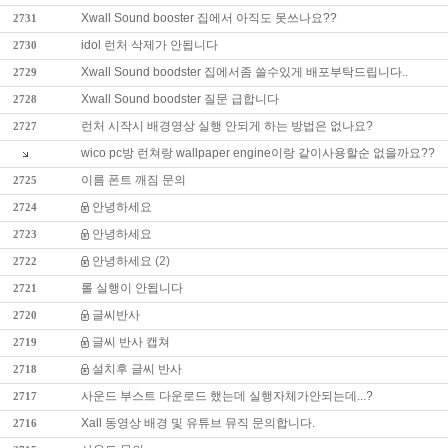
Xwall Sound booster 집에서 아직도 못쓰나요??
2731
idol 런처 삭제가 안됩니다
2730
Xwall Sound boodster 집에서좀 쓸수있게 배포부탁드립니다..
2729
Xwall Sound boodster 질문 급합니다
2728
런처 시작시 배경영상 실행 안되게 하는 방법은 없나요?
2727
wico pc방 런쳐랑 wallpaper engine이랑 같이사용할순 없을까요??
이름 폰트 깨짐 문의
2725
안녕하세요
2724
안녕하세요
2723
안녕하세요
(2)
2722
롤 실행이 안됩니다
2721
글씨반사
2720
글씨 반사 캡쳐
2719
설치후 글씨 반사
2718
사운드 부스트 다운로드 했는데 실행자체가안되는데...?
2717
Xall 동영상 배경 및 유튜브 뮤직 문의합니다.
2716