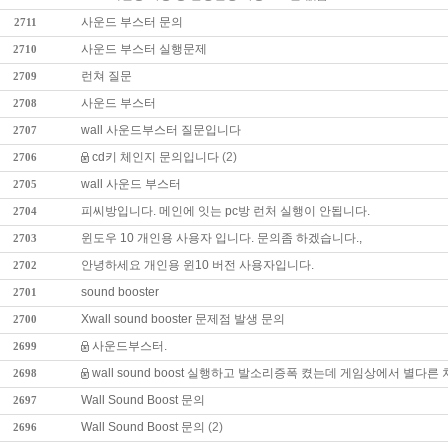
사운드 부스터 문의
2711
사운드 부스터 실행문제
2710
런쳐 질문
2709
사운드 부스터
2708
wall 사운드부스터 질문입니다
2707
게임순위
커뮤니티
이용안내
제안/제휴
1:1문의
cd키 체인지 문의입니다
(2)
2706
wall 사운드 부스터
2705
피씨방입니다. 메인에 잇는 pc방 런처 실행이 안됩니다.
2704
윈도우 10 개인용 사용자 입니다. 문의좀 하겠습니다.,
2703
안녕하세요 개인용 윈10 버전 사용자입니다.
2702
sound booster
2701
Xwall sound booster 문제점 발생 문의
2700
사운드부스터.
2699
wall sound boost 실행하고 발소리증폭 켰는데 게임상에서 별다른
2698
Wall Sound Boost 문의
2697
Wall Sound Boost 문의
(2)
2696