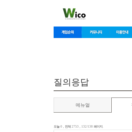
컨
텐
츠
바
로
가
기
컨텐츠 영역
질의응답
메뉴얼
오늘
0 ,
전체
2753 , 132/138
페이지
.