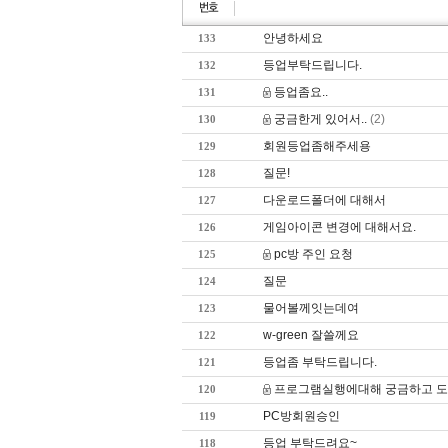
안녕하세요
133
등업부탁드립니다.
132
등업좀요..
131
궁금한게 있어서..
(2)
130
게임순위
커뮤니티
이용안내
회원등업좀해주세용
129
질문!
128
다운로드폴더에 대해서
127
게임아이콘 변경에 대해서요.
126
pc방 주인 요청
125
질문
124
물어볼께잇는데여
123
w-green 잘쓸께요
122
등업좀 부탁드립니다.
121
프로그램실행에대해 궁금하고 
120
PC방회원승인
119
등업 부탁드려요~
118