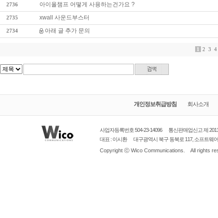
아이올챔프 어떻게 사용하는건가요 ?
2736
xwall 사운드부스터
2735
아래 글 추가 문의
2734
1
2
3
4
개인정보취급방침
회사소개
사업자등록번호 504-23-14096
통신판매업신고
제 20
대표 : 이시환
대구광역시
북구 동북로 117, 소프트웨어벤처
Copyright ⓒ
Wico Communications.
All rights r