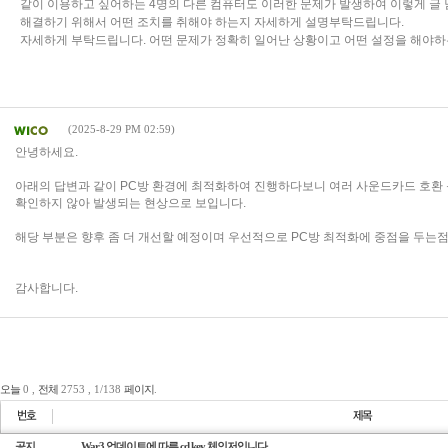
같이 이용하고 싶어하는 4명의 다른 컴퓨터도 이러한 문제가 발생하여 이렇게 글 
해결하기 위해서 어떤 조치를 취해야 하는지 자세하게 설명부탁드립니다.
자세하게 부탁드립니다. 어떤 문제가 정확히 일어난 상황이고 어떤 설정을 해야
(2025-8-29 PM 02:59)
게임순위
커뮤니티
이용안내
제안/제휴
1:1문의
안녕하세요.
아래의 답변과 같이 PC방 환경에 최적화하여 진행하다보니 여러 사운드카드 호환
확인하지 않아 발생되는 현상으로 보입니다.
해당 부분은 향후 좀 더 개선할 예정이며 우선적으로 PC방 최적화에 중점을 두는
감사합니다.
오늘
0 ,
전체
2753 , 1/138
페이지
.
공지
War3 업데이트에 따른 cd key 체인저입니다.