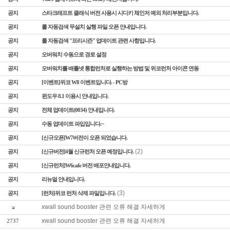
공지
스타크래프트 클래식 버전 사용시 시디키 체인저 예외 처리부분입니다.
공지
롤 자동검색 무설치 실행 파일 오픈 안내입니다.
공지
롤 자동검색 "프리시즌" 업데이트 관련 사항입니다.
공지
오버워치 수동으로 경로 설정
공지
오버워치를 배틀넷 통합런처로 실행하는 방법 및 위코런처 아이콘 연동
공지
[이벤트]위코 W8 이벤트입니다. - PC방
공지
윈도우 8.1 이용시 안내입니다.
공지
전체 업데이트(0034) 안내입니다.
공지
수동 업데이트 파입입니다.~
공지
[신규오픈]W7버전이 오픈 되었습니다.
(2)
공지
[신규버전]4월 신규런처 오픈 예정입니다.
공지
[신규런처]W6cafe 버전 배포안내입니다.
공지
리뉴얼 안내입니다.
(3)
공지
[런처]위코 런처 삭제 파일입니다.
xwall sound booster 관련 오류 해결 자세하게
xwall sound booster 관련 오류 해결 자세하게
2737